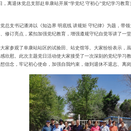
2日，离退休党总支部赴阜康站开展“学党纪 守初心”党纪学习
党总支书记潘涛以《知边界 明底线 讲规矩 守纪律》为题，带
义、修订亮点，紧扣加强党纪教育，增强遵规守纪自觉等讲了一
，大家参观了阜康站站区的试验田、站史馆等。大家纷纷表示，
胜感欣慰。此次主题党日活动使大家接受了一次深刻的党纪学习
理想信念，牢记初心使命，加强自我约束，做到退休不退志、离