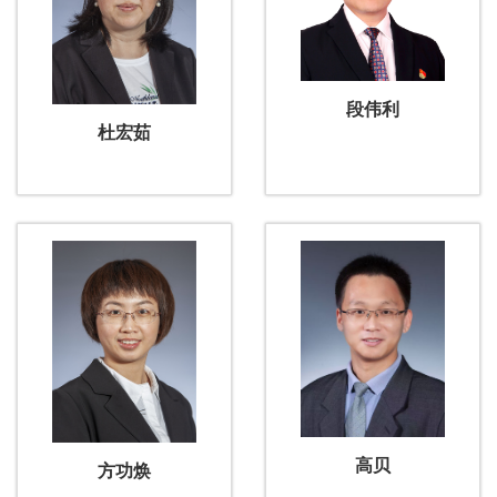
段伟利
杜宏茹
高贝
方功焕