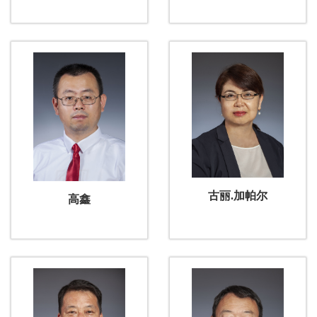
古丽.加帕尔
高鑫