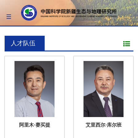
Toggle
navigation
人才队伍
阿里木·赛买提
艾里西尔·库尔班