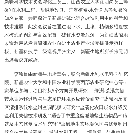
新疆科学技术协会邓铭江院士、山西农业大学徐明岗院士等
8位在水利工程、盐碱地改良、荒漠植被-水分关系等领域的
知名专家，共同探讨了新疆盐碱地综合改造利用中的科学和
技术难题。此次会议旨在通过地下水、土壤、植物多维度技
术模式的创新与高效配置，破解水资源瓶颈，为新疆盐碱地
改造利用从发展绿洲农业向盐土农业产业转变提供示范样
板。新疆科技厅二级巡视员张宝义、新疆生地所所长张元明
出席会议并致辞。
该项目由新疆生地所牵头，联合新疆水利水电科学研究
院、新疆农业大学和中国农业科学院西部农业研究中心等6
家单位参与，项目将从5个方向开展研究：“绿洲-荒漠关键
带水盐运移过程与生态系统环境效应评价研究”“盐碱地反复
区灌排系统水盐时空调配模式研究”“盐渍化农田咸水分级安
全利用关键技术研发”“适合于中重度盐碱地盐生植物品种筛
选及生态修复技术研究”和“盐碱地生态环境保护与修复利用
综合技术集成研究”。通过水利工程、土壤修复、盐生植物