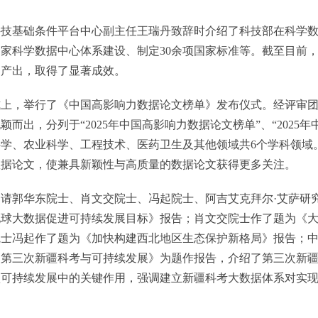
基础条件平台中心副主任王瑞丹致辞时介绍了科技部在科学数
家科学数据中心体系建设、制定30余项国家标准等。截至目前
的产出，取得了显著成效。
举行了《中国高影响力数据论文榜单》发布仪式。经评审团队科
颖而出，分列于“2025年中国高影响力数据论文榜单”、“202
学、农业科学、工程技术、医药卫生及其他领域共6个学科领域
数据论文，使兼具新颖性与高质量的数据论文获得更多关注。
郭华东院士、肖文交院士、冯起院士、阿吉艾克拜尔·艾萨研究
地球大数据促进可持续发展目标》报告；肖文交院士作了题为《
院士冯起作了题为《加快构建西北地区生态保护新格局》报告；
《第三次新疆科考与可持续发展》为题作报告，介绍了第三次新
疆可持续发展中的关键作用，强调建立新疆科考大数据体系对实