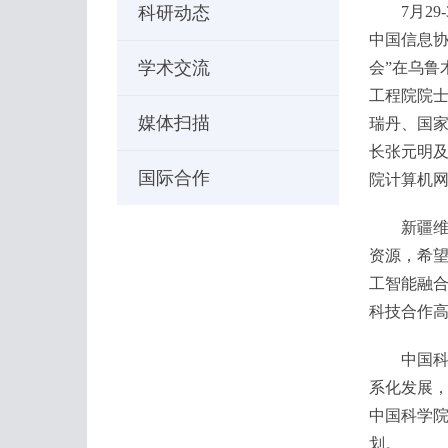
科研动态
7月29-
中国信息
学术交流
会”在乌鲁
工程院院士
媒体扫描
瑞丹、国
长张元明及
国际合作
院计算机
新疆维吾
资源，希
工智能融
科技合作
中国科学
系化发展
中国科学院
划。