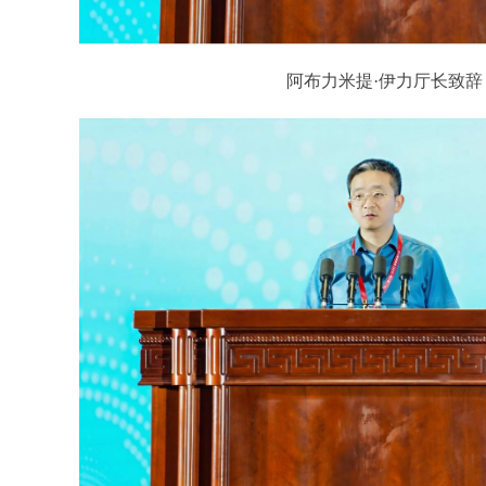
阿布力米提·伊力厅长致辞