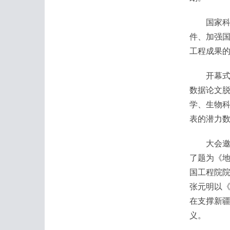
国家科技
件、加强国
工程成果
开幕式上，
数据论文脱
学、生物科
表的潜力
大会邀请
了题为《
国工程院
张元明以
在支撑新
义。