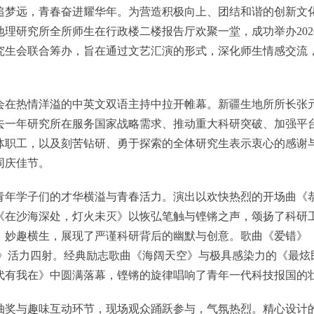
梦远，青春奋进耀华年。为营造积极向上、团结和谐的创新文化
态与地理研究所全所师生在行政楼二楼报告厅欢聚一堂，成功举办20
究生会联合筹办，旨在通过文艺汇演的形式，深化师生情感交流
在热情洋溢的中英文双语主持中拉开帷幕。新疆生地所所长张元
去一年研究所在服务国家战略需求、推动重大科研突破、加强平
体职工，以及刻苦钻研、勇于探索的全体研究生表示衷心的感谢
同庆佳节。
年学子们的才华横溢与青春活力。演出以欢快热烈的开场曲《恭
《在沙海深处，灯火未灭》以恢弘笔触与铿锵之声，颂扬了科研
生，展现了严谨科研背后的幽默与创意。歌曲《爱错》《红豆》及英文金曲《
友》活力四射。经典励志歌曲《海阔天空》与极具感染力的《最炫
代有我在》中圆满落幕，铿锵的旋律唱响了青年一代科技报国的
奖与趣味互动环节，现场观众踊跃参与，气氛热烈。精心设计的