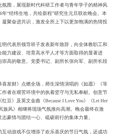
氛围，展现新时代科研工作者与青年学子的精神风
26年“经纬生地，共绘新程”研究生元旦联欢晚会。本
，凝聚奋进共识，激发全所上下以更加饱满的热情投
明代表所领导班子发表新年致辞，向全体教职工和
台能力建设、培育高水平人才等方面取得的显著进
与崇高的敬意。党委书记、副所长张向军、副所长段
喜发财》点燃全场，师生深情演唱的《如愿》《等
工作者在艰苦环境中的执着坚守与无私奉献。创意节
Because I Love You》《Let Her
民族风》相继将现场气氛推向高潮。晚会最终在激
壮志豪情与团结一心、砥砺前行的集体力量。
互动游戏不仅增添了欢乐喜庆的节日气氛，还成功