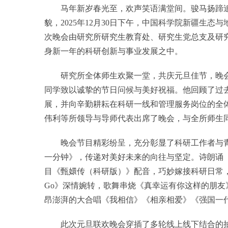
马年新岁春光至，欢声笑语满堂间。骏马扬蹄追
貌，2025年12月30日下午，中国科学院新疆生
次晚会由研究所研究生教育处、研究生党总支及研
身新一年的科研创新与事业发展之中。
研究所全体师生欢聚一堂，共庆元旦佳节，晚会
同学致以诚挚的节日问候与美好祝福。他回顾了过
展，并向辛勤耕耘在科研一线和管理服务岗位的全
伟利等所领导与导师代表出席了晚会，与全所师生
晚会节目精彩纷呈，充分彰显了科研工作者与青
一分钟》，传递对美好未来的向往与坚定。诗朗诵
目《甄嬛传（科研版）》配音，巧妙嫁接科研日常，妙趣横
Go》深情婉转，歌舞串烧《真幸运有你这样的朋
昂澎湃的大合唱《我相信》《相亲相爱》《强国一
此次元旦联欢晚会穿插了多轮线上线下结合的抽