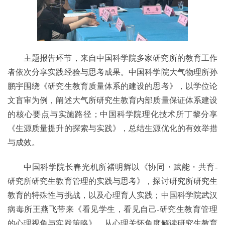
主题报告环节，来自中国科学院多家研究所的教育工作
者依次分享实践经验与思考成果。中国科学院大气物理所孙
鹏宇围绕《研究生教育质量体系的建设的思考》，以学位论
文盲审为例，阐述大气所研究生教育内部质量保证体系建设
的核心要点与实施路径；中国科学院理化技术所丁黎分享
《生源质量提升的探索与实践》，总结生源优化的有效举措
与成效。
中国科学院长春光机所褚明辉以《协同・赋能・共育-
研究所研究生教育管理的实践与思考》，探讨研究所研究生
教育的特殊性与挑战，以及心理育人实践；中国科学院武汉
病毒所王燕飞带来《看见学生，看见自己-研究生教育管理
的心理视角与实践策略》，从心理关怀角度解读研究生教育