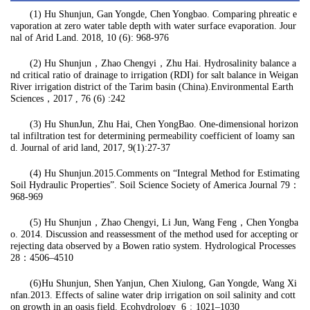
(1) Hu Shunjun, Gan Yongde, Chen Yongbao. Comparing phreatic e
vaporation at zero water table depth with water surface evaporation. Jour
nal of Arid Land. 2018, 10 (6): 968-976
(2) Hu Shunjun
，
Zhao Chengyi
，
Zhu Hai. Hydrosalinity balance a
nd critical ratio of drainage to irrigation (RDI) for salt balance in Weigan
River irrigation district of the Tarim basin (China).Environmental Earth
Sciences
，
2017 , 76 (6) :242
(3) Hu ShunJun, Zhu Hai, Chen YongBao. One-dimensional horizon
tal infiltration test for determining permeability coefficient of loamy san
d. Journal of arid land, 2017, 9(1):27-37
(4) Hu Shunjun.2015.Comments on “Integral Method for Estimating
Soil Hydraulic Properties”. Soil Science Society of America Journal 79
：
968-969
(5) Hu Shunjun
，
Zhao Chengyi, Li Jun, Wang Feng
，
Chen Yongba
o. 2014. Discussion and reassessment of the method used for accepting or
rejecting data observed by a Bowen ratio system. Hydrological Processes
28
：
4506–4510
(6)Hu Shunjun, Shen Yanjun, Chen Xiulong, Gan Yongde, Wang Xi
nfan.2013. Effects of saline water drip irrigation on soil salinity and cott
on growth in an oasis field. Ecohydrology
6
：
1021–1030