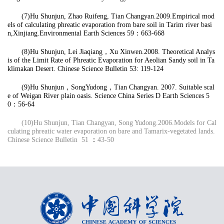
(7)Hu
Shunjun
, Zhao
Ruifeng
, Tian
Changyan
.2009.
Empirical mod
els of calculating
phreatic evaporation from bare soil in Tarim river basi
n,
Xinjiang
.
Environmental Earth Sciences
59
：
663-668
(8)Hu Shunjun, Lei Jiaqiang
，
Xu Xinwen.2008. Theoretical Analys
is of the Limit Rate of Phreatic Evaporation for Aeolian Sandy soil in Ta
klimakan Desert. Chinese Science Bulletin 53: 119-124
(9)Hu Shunjun
，
SongYudong
，
Tian Changyan. 2007. Suitable scal
e of Weigan River plain oasis. Science China Series D Earth Sciences 5
0
：
56-64
(10)Hu Shunjun, Tian Changyan, Song Yudong.2006.Models for Cal
culating phreatic water evaporation on bare and Tamarix-vegetated lands.
Chinese Science Bulletin
51
：
43-50