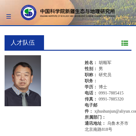
Toggle
navigation
人才队伍
姓名：
胡顺军
性别：
男
职称：
研究员
职务：
学历：
博士
电话：
0991-7885415
传真：
0991-7885320
电子邮
件：
xjhushunjun@aliyun.c
所属部门：
通讯地址：
乌鲁木齐市
北京南路818号