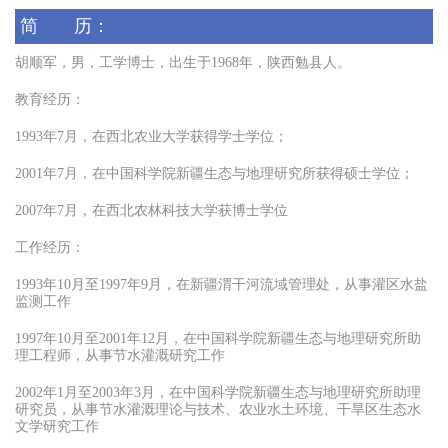
简 历：
胡顺军，男，工学博士，出生于
1968
年，陕西勉县人。
教育经历：
1993
年
7
月，在
西北农业
大学获得学士学位；
2001
年
7
月，在
中国科学院新疆生态与地理研究所
获得硕士学位；
2007
年
7
月，在
西北农林科技大学
获博士学位
工作经历：
1993
年
10
月至
1997
年
9
月，在
新疆渭干河流域管理处，从事灌区水盐
监测工作
1997
年
10
月至
2001
年
12
月，在
中国科学院新疆生态与地理研究所
助
理工程师
，从事节水灌溉研究工作
2002
年
1
月至
2003
年
3
月，在
中国科学院新疆生态与地理研究所助理
研究员，从事
节水灌溉理论与技术、农业水土环境、干旱区生态水
文学
研究工作