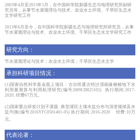
2003
年
4
月至
2013
年
5
月，在
中国科学院新疆生态与地理研究所
副研
究员等，从事
节水灌溉理论与技术、农业水土环境、干旱区生态水
文学
研究工作
2013
年
6
月至今，在
中国科学院新疆生态与地理研究所
研究员，从事
节水灌溉理论与技术、农业水土环境、干旱区生态水文学
研究工作
研究方向：
节水灌溉理论与技术；农业水土环境；干旱区生态水文学
承担科研项目情况：
(1)
国家自然科学基金面上项目：
古尔班通古特沙漠南缘梭梭地下水
利用量测算与利用机理研究
(
编号
2009CB825102)
执行期间
:2017-
2020;
经费
67
万元。
(2)
国家重点研发计划子课题
:
典型灌区土壤水盐分布与演变规律及水
盐均衡
(
编号
2016YFC0501401-05)
执行期间
:2016-2020
经费
:10
万
元。
代表论著：