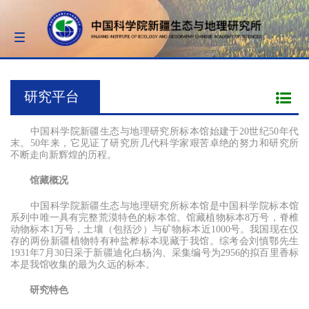
Toggle
navigation
研究平台
中国科学院新疆生态与地理研究所标本馆始建于20世纪50年代
末。50年来，它见证了研究所几代科学家艰苦卓绝的努力和研究所
不断走向新辉煌的历程。
馆藏概况
中国科学院新疆生态与地理研究所标本馆是中国科学院标本馆
系列中唯一具有完整荒漠特色的标本馆。馆藏植物标本8万号，脊椎
动物标本1万号，土壤（包括沙）与矿物标本近1000号。我国现在仅
存的两份新疆植物特有种盐桦标本现藏于我馆。综考会刘慎鄂先生
1931年7月30日采于新疆迪化白杨沟、采集编号为2956的拟百里香标
本是我馆收集的最为久远的标本。
研究特色