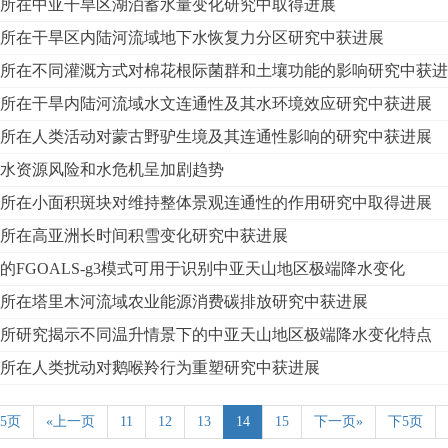
所在中亚干旱区湖泊蓄水量变化研究中取得进展
所在干旱区内陆河流域地下水恢复力分区研究中获进展
所在不同灌溉方式对棉花根际菌群和土壤功能的影响研究中获进
所在干旱内陆河流域水文连通性及其水环境效应研究中获进展
所在人类活动对蒙古野驴生境及其连通性影响的研究中获进展
水资源风险和水危机呈加剧趋势
所在小面积斑块对维持整体景观连通性的作用研究中取得进展
所在高亚洲长时间积雪变化研究中获进展
的FGOALS-g3模式可用于识别中亚天山地区极端降水变化
所在塔里木河流域农业能源消费碳排放研究中获进展
所研究揭示不同温升情景下的中亚天山地区极端降水变化特点
所在人类扰动对鹅喉羚行为重塑研究中获进展
5页
«上一页
11
12
13
14
15
下一页»
下5页