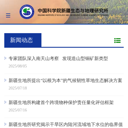
Toggle
navigation
新闻动态
专家团队深入南天山考察 发现造山型铜矿新类型
2025/08/05
新疆生地所提出“以根为本”的气候韧性草地生态解决方案
2025/07/18
新疆生地所构建首个跨境物种保护责任量化评估框架
2025/07/16
新疆生地所研究揭示干旱区内陆河流域地下水位的临界值