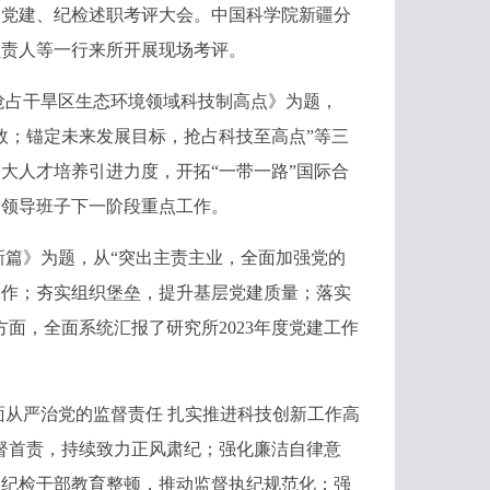
、党建、纪检述职考评大会。中国科学院新疆分
负责人等一行来所开展现场考评。
占干旱区生态环境领域科技制高点》为题，
效；锚定未来发展目标，抢占科技至高点”等三
加大人才培养引进力度，开拓“一带一路”国际合
了领导班子下一阶段重点工作。
篇》为题，从“突出主责主业，全面加强党的
工作；夯实组织堡垒，提升基层党建质量；落实
面，全面系统汇报了研究所2023年度党建工作
从严治党的监督责任 扎实推进科技创新工作高
督首责，持续致力正风肃纪；强化廉洁自律意
展纪检干部教育整顿，推动监督执纪规范化；强