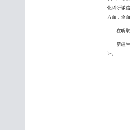
化科研诚
方面，全面
在听取述
新疆生地
评。