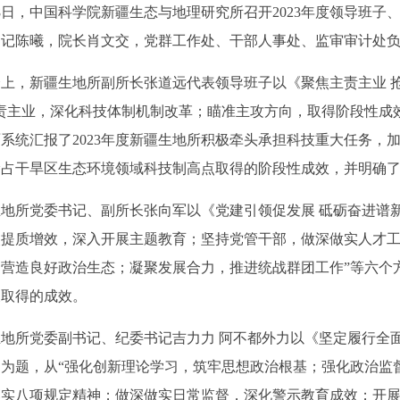
日，中国科学院新疆生态与地理研究所召开2023年度领导班子
书记陈曦，院长肖文交，党群工作处、干部人事处、监审审计处
，新疆生地所副所长张道远代表领导班子以《聚焦主责主业 抢
责主业，深化科技体制机制改革；瞄准主攻方向，取得阶段性成
系统汇报了2023年度新疆生地所积极牵头承担科技重大任务，
抢占干旱区生态环境领域科技制高点取得的阶段性成效，并明确
所党委书记、副所长张向军以《党建引领促发展 砥砺奋进谱新
眼提质增效，深入开展主题教育；坚持党管干部，做深做实人才
营造良好政治生态；凝聚发展合力，推进统战群团工作”等六个方
及取得的成效。
所党委副书记、纪委书记吉力力 阿不都外力以《坚定履行全面
》为题，从“强化创新理论学习，筑牢思想政治根基；强化政治监
落实八项规定精神；做深做实日常监督，深化警示教育成效；开