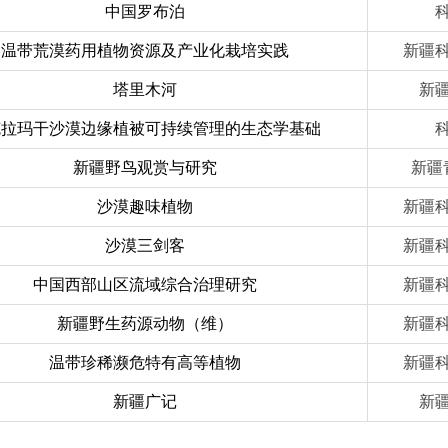
中国罗布泊
温带荒漠药用植物资源及产业化栽培实践
新疆
塔里木河
新
克拉玛干沙漠边缘植被可持续管理的生态学基础
新疆野鸟观赏与研究
新疆
沙漠趣味植物
新疆
沙漠三剑客
新疆
中国西部山区流域综合治理研究
新疆
新疆野生药源动物（维）
新疆
温带珍稀濒危特有高等植物
新疆
新疆广记
新