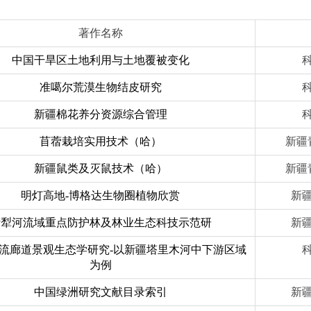
著作名称
中国干旱区土地利用与土地覆被变化
准噶尔荒漠生物结皮研究
新疆棉花养分资源综合管理
苜蓿栽培实用技术（哈）
新疆
新疆鼠类及灭鼠技术（哈）
新疆
明灯高地-博格达生物圈植物欣赏
新
伊犁河流域重点防护林及林业生态科技示范研
新
流廊道景观生态学研究-以新疆塔里木河中下游区域
为例
中国绿洲研究文献目录索引
新