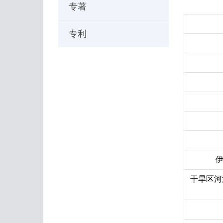
专著
专利
干旱区河