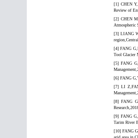
[1] CHEN Y,F
Review of En
[2] CHEN M,C
Atmospheric 
[3] LIANG W,
region,Centra
[4] FANG G,L
Tool Glacier
[5] FANG G,L
Management,
[6] FANG G,YA
[7] LI Z,FAN
Management,2
[8] FANG G,Y
Research,201
[9] FANG G,Y
Tarim River B
[10] FANG G,Y
arid area in 