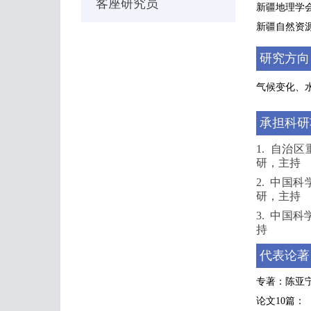
客座研究员
新疆地理学
新疆自然资
研究方向
气候变化、
承担科研
1. 自治区
研，主持
2. 中国科
研，主持
3. 中国
持
代表论著
专著：
陈亚宁
论文10篇：