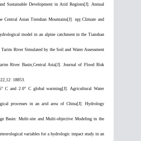
nd Sustainable Development in Arid Regions[J]. Annual
e Central Asian Tienshan Mountains[J]. npj Climate and
drological model in an alpine catchment in the Tianshan
 Tarim River Simulated by the Soil and Water Assessment
rim River Basin,Central Asia[J]. Journal of Flood Risk
022,12: 18853.
° C and 2.0° C global warming[J]. Agricultural Water
al processes in an arid area of China[J]. Hydrology
 Basin: Multi-site and Multi-objective Modeling in the
rological variables for a hydrologic impact study in an