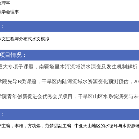
会理事
源学会理事
：
水文过程与分布式水文模拟
项目情况：
重大专项子课题，南疆塔里木河流域洪水演变及发生机制解析，2025.1~
学院先导B类课题，干旱区内陆河流域水资源变化预测预估，2023.12~2
科学院青年创新促进会优秀会员项目，干旱区山区水系统演变与未来趋势，2
：
主编，李稚，方功焕，范梦甜副主编. 中亚天山地区的水循环与水资源研究[M