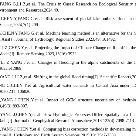
ANG G,LI Z,et al. The Crisis in Oases: Research on Ecological Security a
vironment and Resources,2024,49.
HEN Y,FANG G,et al. Risk assessment of glacial lake outburst flood in th
Science,2024,7(1):209.
CHEN Y,FANG G,et al. Machine learning method is an alternative for the hy
l Asia[J]. Journal of Hydrology: Regional Studies,2023,49: 101492.
I Z,CHEN Y,et al. Projecting the Impact of Climate Change on Runoff in the
 Model[J]. Remote Sensing,2023,15(16):3922.
I Z,YANG J,et al. Changes in flooding in the alpine catchments of the Ta
2022,e12869.
NG J,LI Z,et al. Shifting in the global flood timing[J]. Scientific Reports,2
G G,CHEN Y,et al. Agricultural water demands in Central Asia under 1.5
020,231: 106020.
ANG J,CHEN Y,et al. Impact of GCM structure uncertainty on hydrologic
8,49(3):893-907.
ANG J,CHEN Y,et al. How Hydrologic Processes Differ Spatially in a Large
asin[J]. Journal of Geophysical Research Atmosphere,2018,123(4):7098-7113.
ANG J,CHEN Y,et al. Comparing bias correction methods in downscaling meteo
China[J]. Hydrology and Earth System Sciences,2015,19: 2547-2559.