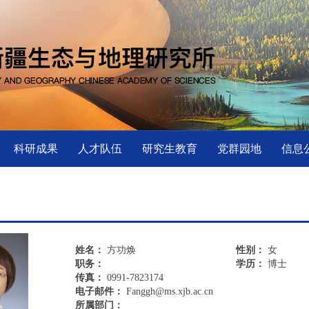
科研成果
人才队伍
研究生教育
党群园地
信息
姓名：
方功焕
性别：
女
职务：
学历：
博士
传真：
0991-7823174
电子邮件：
Fanggh@ms.xjb.ac.cn
所属部门：