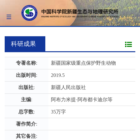
Toggle
navigation
科研成果
专著名称
:
新疆国家级重点保护野生动物
出版时间
:
2019.5
出版社
:
新疆人民出版社
主编
:
阿布力米提·阿布都卡迪尔等
总字数
:
35万字
著作简介
:
其它备注
: