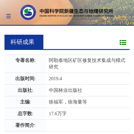
Toggle
navigation
科研成果
专著名称
:
阿勒泰地区矿区修复技术集成与模式
研究
出版时间
:
2019.4
出版社
:
中国林业出版社
主编
:
徐福军，徐海量等
总字数
:
17.6万字
著作简介
: