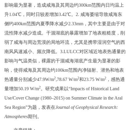
影响最为显著，造成咸海及其周边约300km范围内日均温上
升1.04℃，同时日较差增加3.42℃。2. 咸海萎缩导致咸海东
侧约400km范围内夏季降水减少2.33mm，其中主要是由于对
流性降水减少造成。干涸湖底的暴露增加了地表粗糙度，削
弱了咸海与周边荒漠的局地环流，尤其是携带湿润空气的西
南风风速减小、频次降低。3.LULCC对区域近地表热通量的
影响与气温类似，裸露的干涸咸海湖底产生最为显著的影
响，使得咸海及其周边约100km范围内净辐射、潜热和地表
2
2
2
热通量分别减少47.9W/m
,78.67 W/m
和23.75 W/m
，感热通
2
量增加50.19 W/m
。研究成果以“Impacts of Historical Land
Use/Cover Change (1980–2015) on Summer Climate in the Aral
Sea Region”为题，发表在
Journal of Geophysical Research:
Atmospheres
期刊。