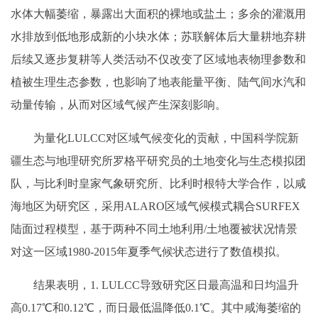
水体大幅萎缩，暴露出大面积的裸地或盐土；多余的灌溉用
水排放到低地形成新的小块水体；苏联解体后大量耕地弃耕
后续又逐步复耕等人类活动不仅改变了区域地表物理参数和
植被生理生态参数，也影响了地表能量平衡、陆气间水汽和
动量传输，从而对区域气候产生深刻影响。
为量化LULCC对区域气候变化的贡献，中国科学院新
疆生态与地理研究所罗格平研究员的土地变化与生态模拟团
队，与比利时皇家气象研究所、比利时根特大学合作，以咸
海地区为研究区，采用ALARO区域气候模式耦合SURFEX
陆面过程模型，基于两种不同土地利用/土地覆被状况情景
对这一区域1980-2015年夏季气候状态进行了数值模拟。
结果表明，1. LULCC导致研究区日最高温和日均温升
高0.17℃和0.12℃，而日最低温降低0.1℃。其中咸海萎缩的