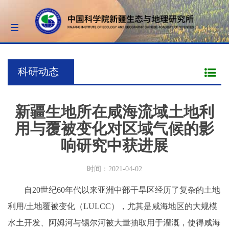
Toggle
navigation
科研动态
新疆生地所在咸海流域土地利
用与覆被变化对区域气候的影
响研究中获进展
时间：2021-04-02
自20世纪60年代以来亚洲中部干旱区经历了复杂的土地
利用/土地覆被变化（LULCC），尤其是咸海地区的大规模
水土开发、阿姆河与锡尔河被大量抽取用于灌溉，使得咸海