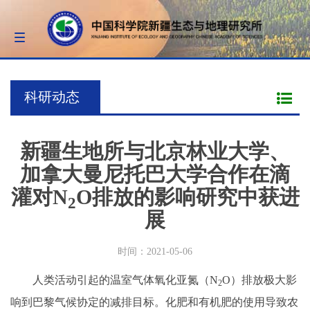
Toggle
navigation
科研动态
新疆生地所与北京林业大学、
加拿大曼尼托巴大学合作在滴
灌对N
O排放的影响研究中获进
2
展
时间：2021-05-06
人类活动引起的温室气体氧化亚氮（N
O）排放极大影
2
响到巴黎气候协定的减排目标。化肥和有机肥的使用导致农