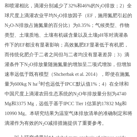
和喷灌相比，滴灌分别减少了32%和46%的N
O排放；2）全
2
球尺度上滴灌农业平均N
O排放因子（EF，施用氮肥引起的
2
N
O-N排放占施氮量的百分比）为0.35%；气候类型、作物
2
类型、土壤质地、土壤有机碳含量以及土壤pH等对滴灌条
件下的EF都没有显著影响；高效氮肥EF显著低于有机肥，
而传统化肥介于二者之间但与二者均没有显著差异；3）滴
灌条件下N
O排放量随施氮量的增加呈二项式增加，但增加
2
速率远低于既有模型（Shcherbak et al. 2014），即使在施氮
-1
量为600kg N ha
时也远低于IPCC默认值1%；4）在全球和
中国尺度上滴灌农田生态系统的N
O年排放量分别为4740
2
Mg和3375 Mg，远低于基于IPCC Tier 1估算的17832 Mg和
10990 Mg。本研究结果为温室气体排放清单的准确制定和将
滴灌作为有效的N
O减排措施提供了重要参考。
2