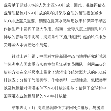
业贡献了超过80%的人为来源N
O排放，因此，准确评估农
2
业管理措施对N
O排放的影响并采取合理的管理措施减少
2
N
O排放至关重要。滴灌在提高水肥利用效率和保障干旱区
2
作物生产中发挥了巨大作用。然而，全球尺度上滴灌对N
O
2
排放的影响尚不明确，滴灌条件下施用氮肥引起的N
O排放
2
受哪些因素调控还不清楚。
针对上述问题，中国科学院新疆生态与地理研究所荒漠
与绿洲生态国家重点实验室曾凡江研究员团队，利用meta分
析的方法在全球尺度上量化了滴灌较传统灌溉方式的N
O减
2
排效应；分析了气候类型、作物类型、土壤性质、氮肥类型
以及施氮量对滴灌条件下N
O排放的影响；估算了全球和中
2
国滴灌农业施氮引起的N
O年排放量。
2
结果表明：1）滴灌显著降低了农田N
O排放。与漫灌
2