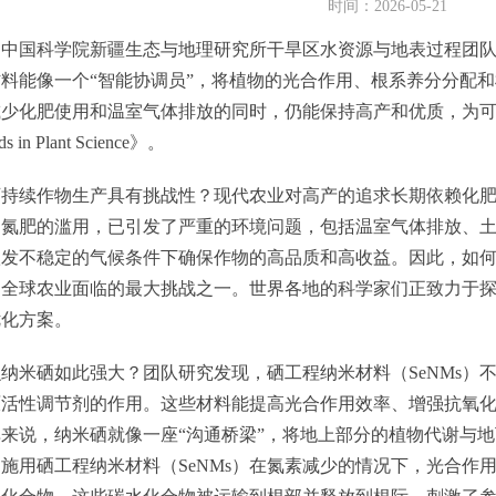
时间：2026-05-21
国科学院新疆生态与地理研究所干旱区水资源与地表过程团队
料能像一个“智能协调员”，将植物的光合作用、根系养分分配
减少化肥使用和温室气体排放的同时，仍能保持高产和优质，为
 in Plant Science》。
续作物生产具有挑战性？现代农业对高产的追求长期依赖化肥
是氮肥的滥用，已引发了严重的环境问题，包括温室气体排放、
愈发不稳定的气候条件下确保作物的高品质和高收益。因此，如
为全球农业面临的最大挑战之一。世界各地的科学家们正致力于
优化方案。
米硒如此强大？团队研究发现，硒工程纳米材料（SeNMs）
原活性调节剂的作用。这些材料能提高光合作用效率、增强抗氧
来说，纳米硒就像一座“沟通桥梁”，将地上部分的植物代谢与
施用硒工程纳米材料（SeNMs）在氮素减少的情况下，光合作