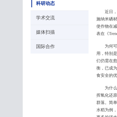
科研动态
近日，中
学术交流
施纳米硒材
使作物在
媒体扫描
表在《Trends
国际合作
为何可持
用，特别
们仍需在
衡，已成
食安全的
为什么纳
挥氧化还
群落。简单
水稻为例，