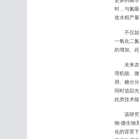
更多的碳
时，与氮
使水稻产量
不仅如此
一氧化二氮
的增加。
未来农业
理机能、微
用、糖分
同时追踪
此类技术
该研究成
物-微生物
化的背景下