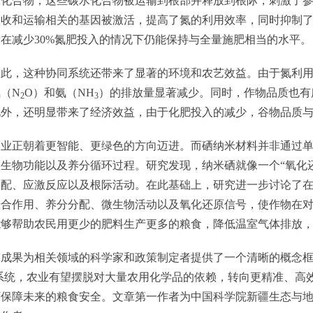
水化合物，这些碳水化合物被运输到根部并释放到根际，刺激了
吸收和运输相关的基因被激活，提高了氮的利用效率，同时抑制
在减少30%氮肥投入的情况下仍能保持与全量施肥相当的水平。
，这种协同系统还带来了显著的环境和农艺效益。由于氮利用
（N
O）和氨（NH
）的排放量显著减少。同时，作物品质也有
2
3
此外，还明显带来了经济效益，由于化肥投入的减少，谷物品质
正朝着更智能、更绿色的方向迈进。而硒纳米材料并非通过单
生物功能以及养分循环过程。研究发现，纳米硒就像一个“氧化
分配、应激反应以及根际活动。在此基础上，研究进一步讨论了
光合作用、养分分配、微生物活动以及氧化还原信号，使作物在
能够帮助农民用更少的肥料生产更多的粮食，降低温室气体排放
果为相关领域的科学家和政策制定者提供了一个清晰的概念框
系统，农业有望摆脱对大量农用化学品的依赖，转向更精准、高
保障未来的粮食安全。文章第一作者为中国科学院新疆生态与地理研究