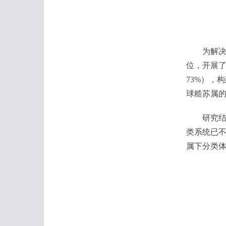
为解决上
位，开展了
73%），
球糙苏属的
研究结果
类系统已
属下分类