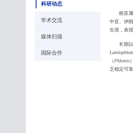
科研动态
糙苏属
学术交流
中亚、伊
生境，表
媒体扫描
长期以来
国际合作
Lamiophlomi
（
Phlomis
乏稳定可