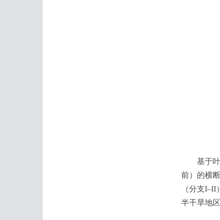
基于叶绿体
前）的横断
（分支I–
半干旱地