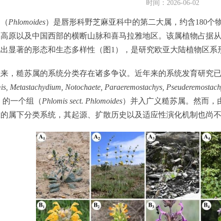
时间：2026-06-02
（
Phlomoides
）是唇形科野芝麻亚科中的第二大属，约含180个
朗高原以及中国西部的横断山脉和喜马拉雅地区。该属植物占据
现出显著的形态和生态多样性（图1），是研究欧亚大陆植物区系
，糙苏属的系统分类存在诸多争议。近年来的系统发育研究已
s, Metastachydium, Notochaete, Paraeremostachys, Pseuderemostac
）的一个组（
Phlomis sect. Phlomoides
）并入广义糙苏属。然而，
靠的属下分类系统，其起源、扩散历史以及适应性演化机制也尚