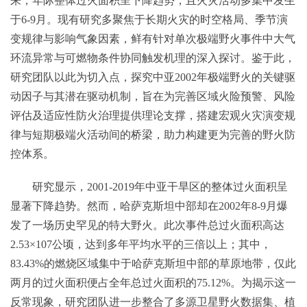
来，年际整体过火面积呈下降趋势，且火灾活动多集中发生
于6-9月。现有研究多聚焦于长期火灾的时空格局、季节演
变规律与影响气象因素，鲜有针对单次极端野火事件中大气
环流异常与可燃物条件协同触发机理的深入探讨。鉴于此，
研究团队以此为切入点，探究中亚2002年极端野火的关键驱
动因子与其潜在驱动机制，旨在为完善区域火险预警、风险
评估及适应性防火治理提供理论支撑，搭建宏观火灾演变规
律与短期极端火活动间的桥梁，助力构建更为完善的野火防
控体系。
研究显示，2001-2019年中亚干旱区的整体过火面积呈
显著下降趋势。然而，哈萨克斯坦中部却在2002年8-9月爆
发了一场历史罕见的特大野火。此次事件总过火面积高达
2.53×107公顷，达到多年平均水平的三倍以上；其中，
83.43%的燃烧区域集中于哈萨克斯坦中部的草原地带，仅此
两月的过火面积便占全年总过火面积的75.12%。为揭示这一
反常现象，研究团队进一步整合了多源卫星野火数据集、植