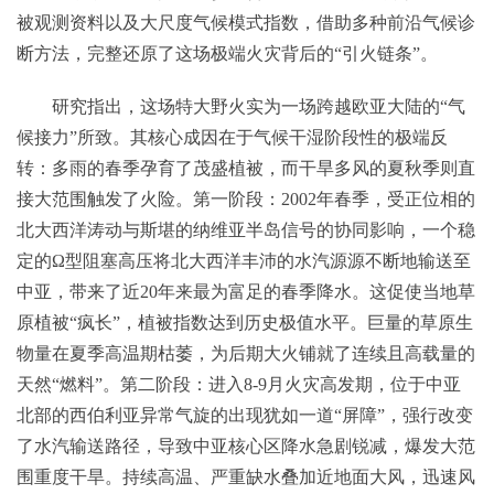
被观测资料以及大尺度气候模式指数，借助多种前沿气候诊
断方法，完整还原了这场极端火灾背后的“引火链条”。
研究指出，这场特大野火实为一场跨越欧亚大陆的“气
候接力”所致。其核心成因在于气候干湿阶段性的极端反
转：多雨的春季孕育了茂盛植被，而干旱多风的夏秋季则直
接大范围触发了火险。第一阶段：2002年春季，受正位相的
北大西洋涛动与斯堪的纳维亚半岛信号的协同影响，一个稳
定的Ω型阻塞高压将北大西洋丰沛的水汽源源不断地输送至
中亚，带来了近20年来最为富足的春季降水。这促使当地草
原植被“疯长”，植被指数达到历史极值水平。巨量的草原生
物量在夏季高温期枯萎，为后期大火铺就了连续且高载量的
天然“燃料”。第二阶段：进入8-9月火灾高发期，位于中亚
北部的西伯利亚异常气旋的出现犹如一道“屏障”，强行改变
了水汽输送路径，导致中亚核心区降水急剧锐减，爆发大范
围重度干旱。持续高温、严重缺水叠加近地面大风，迅速风