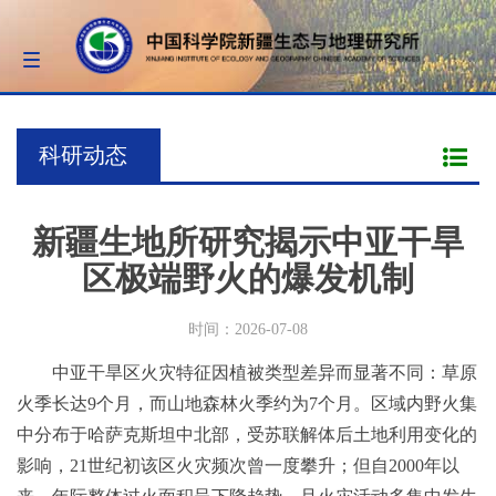
Toggle
navigation
科研动态
新疆生地所研究揭示中亚干旱
区极端野火的爆发机制
时间：2026-07-08
中亚干旱区火灾特征因植被类型差异而显著不同：草原
火季长达9个月，而山地森林火季约为7个月。区域内野火集
中分布于哈萨克斯坦中北部，受苏联解体后土地利用变化的
影响，21世纪初该区火灾频次曾一度攀升；但自2000年以