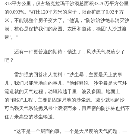
313平方公里，仅占塔克拉玛干沙漠总面积33.76万平方公里
的0.093%。“好比120平方米的房子，阳台扩建了0.02平方
米，不能说整个房子变大了。”他说，“防沙治沙绝非消灭沙
漠，核心是保护我们的家园、农田和道路，稳固‘人沙过渡
带’。”
还有一种更普遍的期待：锁边了，风沙天气总该少了
吧？
雷加强的回答出人意料：“沙尘暴，主要是天上的事
儿，我们只能管地面的事儿。”他解释说，沙尘暴是大气环
流造就的天气过程，动辄跨越千里、波及多国。地面上
的“锁边”工程，主要是固定局地的沙尘源、减少就地起沙。
可当强天气系统携风带尘滚滚而来，再严密的防护林也挡不
住万米高空的沙尘输送。
“这不是一个层面的事。一个是大尺度的天气问题，一