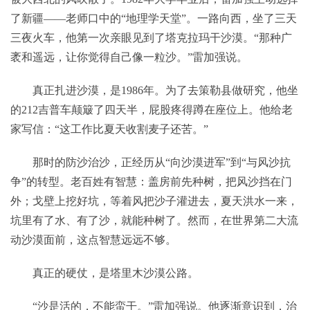
了新疆——老师口中的“地理学天堂”。一路向西，坐了三天
三夜火车，他第一次亲眼见到了塔克拉玛干沙漠。“那种广
袤和遥远，让你觉得自己像一粒沙。”雷加强说。
真正扎进沙漠，是1986年。为了去策勒县做研究，他坐
的212吉普车颠簸了四天半，屁股疼得蹲在座位上。他给老
家写信：“这工作比夏天收割麦子还苦。”
那时的防沙治沙，正经历从“向沙漠进军”到“与风沙抗
争”的转型。老百姓有智慧：盖房前先种树，把风沙挡在门
外；戈壁上挖好坑，等着风把沙子灌进去，夏天洪水一来，
坑里有了水、有了沙，就能种树了。然而，在世界第二大流
动沙漠面前，这点智慧远远不够。
真正的硬仗，是塔里木沙漠公路。
“沙是活的，不能蛮干。”雷加强说。他逐渐意识到，治