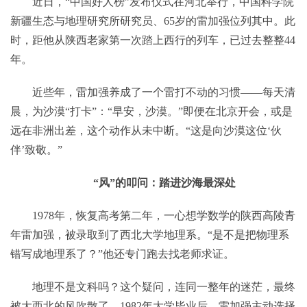
近日，“中国好人榜”发布仪式在河北举行，中国科学院
新疆生态与地理研究所研究员、65岁的雷加强位列其中。此
时，距他从陕西老家第一次踏上西行的列车，已过去整整44
年。
近些年，雷加强养成了一个雷打不动的习惯——每天清
晨，为沙漠“打卡”：“早安，沙漠。”即便在北京开会，或是
远在非洲出差，这个动作从未中断。“这是向沙漠这位‘伙
伴’致敬。”
“风”的叩问：踏进沙海最深处
1978年，恢复高考第二年，一心想学数学的陕西高陵青
年雷加强，被录取到了西北大学地理系。“是不是把物理系
错写成地理系了？”他还专门跑去找老师求证。
地理不是文科吗？这个疑问，连同一整年的迷茫，最终
被大西北的风吹散了。1982年大学毕业后，雷加强主动选择