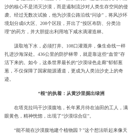
沙的核心不是消灭沙漠，而是遏制流沙对人类生存空间的侵
袭。经过无数次试验，他为沙漠公路沿线“问诊”，将风沙环
境划分成6大区、208个区段，开出了“按区布防、分类治
理”的药方，并大胆提出利用地下咸水滴灌造林。
汲取地下水，必须打井。108口灌溉井，像生命线一样
扎进沙海深处。436公里的防护林带，就是靠这些“血管”存
活下来的。如今，这条世界最长的“沙漠绿色走廊”郁郁葱
葱，不仅保障了国家能源通道，更成为人类治沙史上的奇
迹。
“根”的执着：从黄沙里掘出绿洲
在塔克拉玛干沙漠腹地，长年累月待在油田的工人，满
眼黄色，精神恍惚，出现了“沙漠综合症”。
“能不能在沙漠腹地建个植物园？”这个想法听起来像天