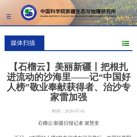
Toggle
navigation
媒体扫描
【石榴云】美丽新疆丨把根扎
进流动的沙海里——记“中国好
人榜”敬业奉献获得者、治沙专
家雷加强
时间：2026-07-01
石榴云/新疆日报记者 谢慧变