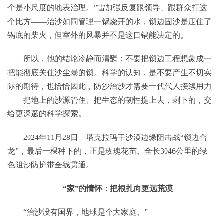
个是小尺度的地表治理。”雷加强反复跟领导、跟群众打这
个比方——治沙如同管理一锅烧开的水，锁边固沙是压住了
锅底的柴火，但室外的风暴并不是这口锅能决定的。
所以，他的结论冷静而清醒：不要把锁边工程想象成一
把能彻底关住沙尘暴的锁。科学的认知，是不要产生不切实
际的期待，也恰恰因此，防沙治沙才需要一代代人接续用力
——把地上的沙源管住、把生态的韧性提上去，剩下的，交
给更深邃的科学探索。
2024年11月28日，塔克拉玛干沙漠边缘阻击战“锁边合
龙”，最后一棵种下的，正是玫瑰花苗。全长3046公里的绿
色阻沙防护带全线贯通。
“家”的情怀：把根扎向更远荒漠
“治沙没有国界，地球是个大家庭。”