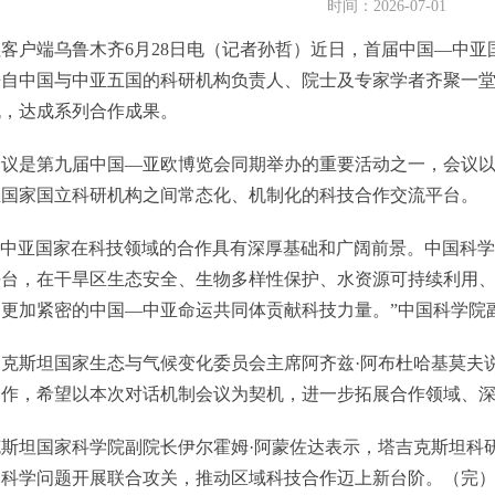
时间：2026-07-01
户端乌鲁木齐6月28日电（记者孙哲）近日，首届中国—中亚
来自中国与中亚五国的科研机构负责人、院士及专家学者齐聚一
流，达成系列合作成果。
是第九届中国—亚欧博览会同期举办的重要活动之一，会议以“开
亚国家国立科研机构之间常态化、机制化的科技合作交流平台。
中亚国家在科技领域的合作具有深厚基础和广阔前景。中国科学
平台，在干旱区生态安全、生物多样性保护、水资源可持续利用
更加紧密的中国—中亚命运共同体贡献科技力量。”中国科学院
斯坦国家生态与气候变化委员会主席阿齐兹·阿布杜哈基莫夫说
合作，希望以本次对话机制会议为契机，进一步拓展合作领域、深
坦国家科学院副院长伊尔霍姆·阿蒙佐达表示，塔吉克斯坦科研
的科学问题开展联合攻关，推动区域科技合作迈上新台阶。（完