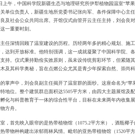
日上午，中国科学院新疆生态与地理研究所伊犁植物园温室“苹果
相关单位负责人，新疆生地所党委书记张向军、条件保障中心主
会良及社会公众共同出席。开馆仪式由管开云主任主持，刘会良
了这一重要时刻。
任深情回顾了温室建设的历程。历经两年多的精心规划、施工建
标，达到开放标准。他特别强调，这一成就凝聚了中国科学院、
力支持。仪式秉持勤俭实效原则，虽未设传统剪彩环节，但紧随
异木及其科学奥秘，旨在点燃公众尤其是青少年探索自然、崇尚
掌声中，刘会良副主任揭开了温室群的面纱。这座命名为“苹果
特地位。整个建筑群总面积达5505平方米，由四大主题展馆及
孵化与科普教育于一体的综合性平台，目标在未来两年内收集展示
植物方舟。
首先映入眼帘的是热带植物馆（1075.2平方米），酒瓶椰子
热带物种构建出浓郁雨林风情。毗邻的亚热带植物馆（1520平方