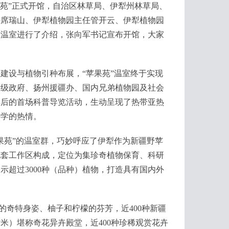
苑”正式开馆，自治区林草局、伊犁州林草局、
任席瑞山、伊犁植物园主任管开云、伊犁植物园
对温室进行了介绍，张向军书记宣布开馆，大家
设与植物引种布展，“苹果苑”温室终于实现
各级政府、扬州援疆办、国内兄弟植物园及社会
其后的首场科普导览活动，生动呈现了热带亚热
科学的热情。
苑”的温室群，巧妙呼应了伊犁作为新疆野苹
配套工作区构成，定位为集珍奇植物保育、科研
超过3000种（品种）植物，打造具有国内外
的奇特身姿、柚子和柠檬的芬芳，近400种新疆
米）堪称奇花异卉殿堂，近400种珍稀观赏花卉