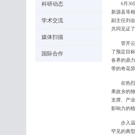
科研动态
6月30
新源县等
学术交流
副主任刘
共同见证
媒体扫描
管开云主
了预定目
国际合作
各界的鼎
带的奇花
在热烈的
果故乡的独
支撑、产业
影响力的
步入温室，
罕见的典型