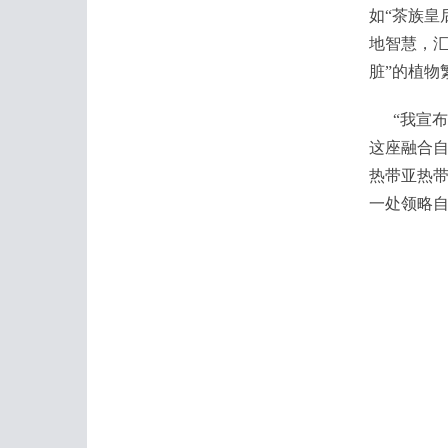
如“茶族皇
地智慧，汇
脏”的植物
“我宣布
这座融合
热带亚热
一处领略