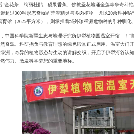
后”金花茶、绚丽杜鹃、硕果香蕉、佛教圣花地涌金莲等争奇斗艳。
聚超过300种形态奇崛的荒漠精灵与多肉植物，尤以20余种神秘
繁育馆（2625平方米），则承担着域外珍稀濒危物种的引种驯
，中国科学院新疆生态与地理研究所伊犁植物园温室开馆！！”
自然奇观、科研抱负与教育理想的绿色殿堂正式启用。温室大门
带绿洲，奇异的植物形态与生动的讲解交织，开启了伊犁河谷认
自然伟力、激发科学梦想的重要地标。