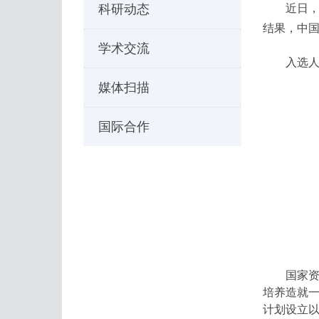
科研动态
近日，全
结果，中国
学术交流
入选人员
媒体扫描
国际合作
国家资助
培养造就
计划设立以