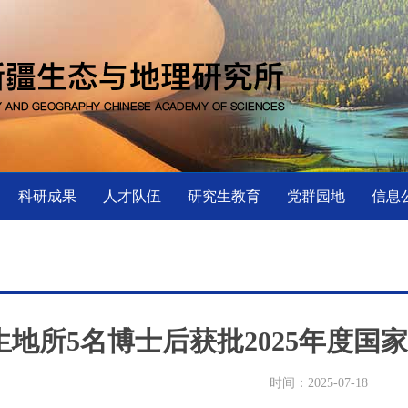
科研成果
人才队伍
研究生教育
党群园地
信息
生地所5名博士后获批2025年度国
时间：2025-07-18