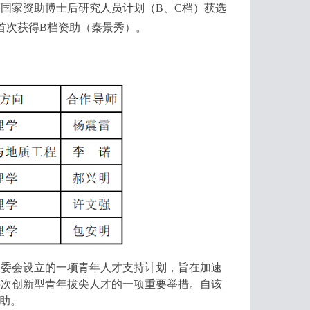
国家资助博士后研究人员计划（B、C档）获选
首次获得B档资助（秦景秀）。
委会设立的一项青年人才支持计划，旨在加速
层次创新型青年拔尖人才的一项重要举措。自该
资助。