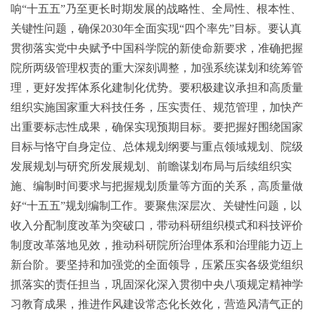
响“十五五”乃至更长时期发展的战略性、全局性、根本性、
关键性问题，确保2030年全面实现“四个率先”目标。要认真
贯彻落实党中央赋予中国科学院的新使命新要求，准确把握
院所两级管理权责的重大深刻调整，加强系统谋划和统筹管
理，更好发挥体系化建制化优势。要积极建议承担和高质量
组织实施国家重大科技任务，压实责任、规范管理，加快产
出重要标志性成果，确保实现预期目标。要把握好围绕国家
目标与恪守自身定位、总体规划纲要与重点领域规划、院级
发展规划与研究所发展规划、前瞻谋划布局与后续组织实
施、编制时间要求与把握规划质量等方面的关系，高质量做
好“十五五”规划编制工作。要聚焦深层次、关键性问题，以
收入分配制度改革为突破口，带动科研组织模式和科技评价
制度改革落地见效，推动科研院所治理体系和治理能力迈上
新台阶。要坚持和加强党的全面领导，压紧压实各级党组织
抓落实的责任担当，巩固深化深入贯彻中央八项规定精神学
习教育成果，推进作风建设常态化长效化，营造风清气正的