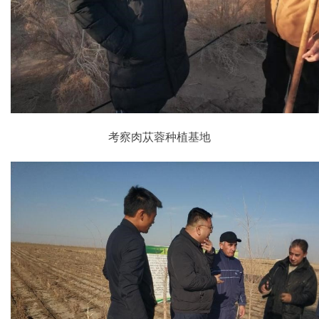
考察肉苁蓉种植基地