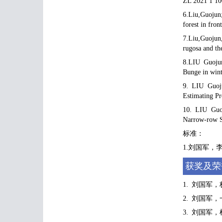
ZL 2021 1 10
6.Liu,Guojun
forest in fro
7.Liu,Guojun
rugosa and th
8.LIU Guoju
Bunge in win
9. LIU Guoj
Estimating P
10. LIU Guo
Narrow-row S
标准：
1.刘国军，
获奖及荣
1. 刘国军
2. 刘国军
3. 刘国军