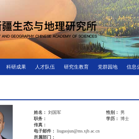
科研成果
人才队伍
研究生教育
党群园地
信息
姓名：
刘国军
性别：
男
职务：
学历：
博士
传真：
电子邮件：
liuguojun@ms.xjb.ac.cn
所属部门：