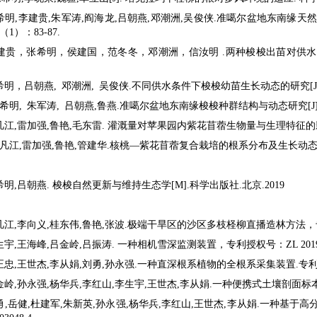
张希明,李建贵,朱军涛,阎海龙,吕朝燕,邓潮洲,吴俊侠.准噶尔盆地东南缘
7（1）：83-87.
李建贵，张希明，侯建国，范冬冬，邓潮洲，信汝明 .两种梭梭出苗对供水量及沙埋厚
希明，吕朝燕, 邓潮洲, 吴俊侠.不同供水条件下梭梭幼苗生长动态的研究[J]. 中国沙漠
张希明, 朱军涛, 吕朝燕,鲁燕.准噶尔盆地东南缘梭梭种群结构与动态研究[J].西北植物学
凡江,雷加强,鲁艳,毛东雷. 灌溉量对苹果园内紫花苜蓿生物量与生理特征的影响[J].西
曾凡江,雷加强,鲁艳,管建华.核桃—紫花苜蓿复合栽培的根系分布及生长动态[J].干旱区
希明,吕朝燕. 梭梭自然更新与维持生态学[M].科学出版社.北京.2019
凡江,李向义,桂东伟,鲁艳,张波.极端干旱区的沙区多枝柽柳直播造林方法，专利授权
生宇,王海峰,吕金岭,吕振涛. 一种相机雪深监测装置，专利授权号：ZL 2019222
正忠,王世杰,李从娟,刘勇,孙永强.一种直深根系植物的全根系采集装置.专利授权号：
金岭,孙永强,杨华兵,李红山,李生宇,王世杰,李从娟.一种便携式土壤剖面标本的制
刘勇,岳健,杜建军,朱新英,孙永强,杨华兵,李红山,王世杰,李从娟.一种