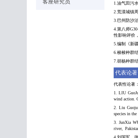
客座研究员
1.油气田污
2.荒漠城镇
3.巴州防沙治
4.第八师G
性影响评价，第
5.编制《新
6.梭梭种群
7.胡杨种群
代表论著
代表性论著
1. LIU GuoJu
wind action. 
2. Liu Guoju
species in th
3. JunXia W
river, Pakist
4.刘国军，张