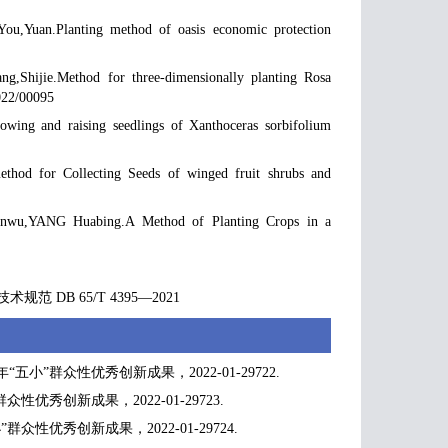
You,Yuan.Planting method of oasis economic protection
g,Shijie.Method for three-dimensionally planting Rosa
2022/00095
 and raising seedlings of Xanthoceras sorbifolium
od for Collecting Seeds of winged fruit shrubs and
wu,YANG Huabing.A Method of Planting Crops in a
B 65/T 4395—2021
”群众性优秀创新成果，2022-01-29722.
秀创新成果，2022-01-29723.
优秀创新成果，2022-01-29724.