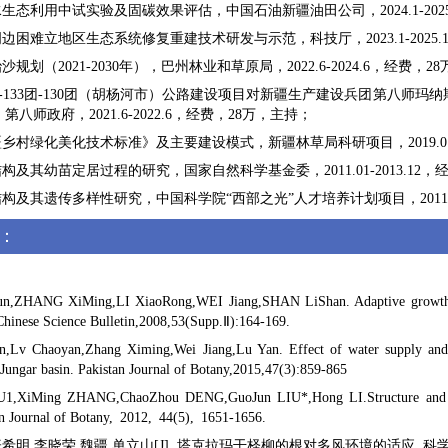
水生态利用中试实验及固碳效果评估，中国石油新疆油田公司，2024.1-2025.
周边困难立地区生态系统修复重建技术研发与示范，科技厅，2023.1-2025.
沙规划（2021-2030年），巴州林业和草原局，2022.6-2024.6，经费，2
30-133团-130团（胡杨河市）公路建设项目对新疆生产建设兵团第八
八师政府，2021.6-2022.6，经费，28万，主持；
疆乡村绿化美化技术标准》及主要建设模式，新疆林草局科研项目，2019.01-2
结构及其幼苗定居过程的研究，国家自然科学基金委，2011.01-2013.12，
结构及其遗传多样性研究，中国科学院“西部之光”人才培养计划项目，2011.01
：
：
n,ZHANG XiMing,LI XiaoRong,WEI Jiang,SHAN LiShan. Adaptive growth of 
Chinese Science Bulletin,2008,53(Supp.Ⅱ):164-169.
n,Lv Chaoyan,Zhang Ximing,Wei Jiang,Lu Yan. Effect of water supply and
e Jungar basin. Pakistan Journal of Botany,2015,47(3):859-865
U1,XiMing ZHANG,ChaoZhou DENG,GuoJun LIU*,Hong LI.Structure and dyn
an Journal of Botany, 2012, 44(5), 1651-1656.
希明,李晓荣,魏疆,单立山[J]. 塔克拉玛干柽柳的根对多风环境的适应. 科学通报,200