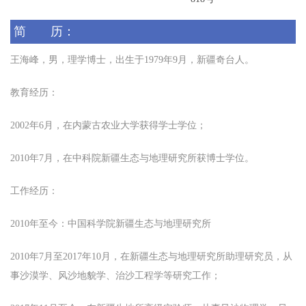
简 历：
王海峰
，男，理学博士，出生于
19
7
9
年
9
月
，
新疆奇台
人。
教育经历：
2002
年
6
月，在
内蒙古农业
大学获得学士学位；
2010
年
7
月，在中科院
新疆生态与地理
研究所获博士学位
。
工作经历：
2010
年至今：中国科学院新疆生态与地理研究所
2010
年
7
月至
2017
年
10
月，在
新疆生态与地理研究所助理研究员，从
事沙漠学、风沙地貌学、治沙工程学等研究工作
；