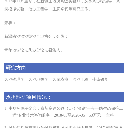
2017
年
11
月至
今
，在
新疆生地所高级实验师
，从事
风沙物理学、风
洞模拟试验、治沙工程学、生态修复等
研究工作
。
兼职：
新疆防沙治沙暨沙产业协会，会员；
青年地学论坛风沙分论坛召集人。
研究方向：
风沙物理学、风沙地貌学、风洞模拟、治沙工程、生态修复
承担科研项目情况：
1.
中华环保基金会
，
京新高速公路
（
G7
）
沿途
“
一带一路生态保护工
程
”
专业技术咨询服务
，
2018-05
至
2020-06
，
50
万元
，
主持；
2.
风沙运动与灾害防治风洞模拟测试平台能力建设
，
2017-08
至
2019-