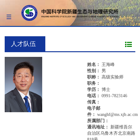
Toggle
navigation
人才队伍
姓名：
王海峰
性别：
男
职称：
高级实验师
职务：
学历：
博士
电话：
0991-7823146
传真：
电子邮
件：
wanghf@ms.xjb.ac.cm
所属部门：
通讯地址：
新疆维吾尔
自治区乌鲁木齐北京南路
818号