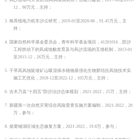
12
，
9
0
万元
，
主持；
3.
格库线电力机车沙尘研究
，
2019-01
至
2020-06
，
91.45
万元
，
主
持；
4.
国家自然科学基金委员会
，
青年科学基金项目
，
41201016
，
防沙
工程扰动下的风成地貌发育及与风沙流场的互馈机制
，
2013-01
至
2015-12
，
26
万元
，主持；
5.
干旱高风蚀陡坡矿山吸湿保水植物基强化生物胶结抗风蚀技术实
施工艺优化
，
2018-12
至
2022-12
，
105
万元
，
主持；
6.
吉木乃县
“十四五”防沙治沙总体规划，2021-2022，25万，主持；
7.
新疆第一次自然灾害综合风险普查实施方案编制，
2021-2022，20
万，参与；
8.
柴窝铺湖区域生态修复方案，
2021-2022，19.8万，参与；