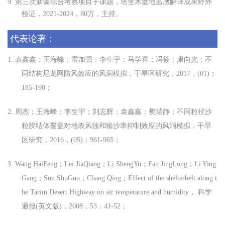
9.
第三次新疆综合考察项目子课题，塔里木盆地遥感解译成果野外
验证，
2021-2024，80万，主持。
代表论著：
1.
袁鑫鑫；王海峰；雷加强；李生宇；马学喜；冯筱；康向光；
不
同结构尼龙网防风效应的风洞模拟
，干旱区研究，
2017
，
(01)
：
185-190
；
2.
周杰；王海峰；李生宇；刘志辉；袁鑫鑫；樊瑞静；
不同粒径沙
粒胶结体覆盖对地表风蚀和输沙率抑制效应的风洞模拟
，干旱
区研究，
2016
，
(05)
：
961-965
；
3.
Wang HaiFeng
；
Lei JiaQiang
；
Li ShengYu
；
Fan JingLong
；
Li Ying
Gang
；
Sun ShuGuo
；
Chang Qing
；
Effect of the shelterbelt along t
he Tarim Desert Highway on air temperature and humidity
，
科学
通报
(
英文版
)
，
2008
，
53
：
41-52
；