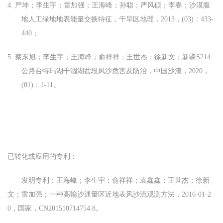
4.
严坤；李生宇；雷加强；王海峰；孙聪；严风硕；李春；
沙漠腹
地人工绿地地表能量交换特征
，干旱区地理，
2013
，
(03)
：
433-
440
；
5.
蔡东旭；李生宇；王海峰；俞祥祥；王世杰；徐新文；
新疆
S214
公路台特玛湖干涸湖盆段风沙危害及防治
，中国沙漠，
2020
，
(01)
：
1-11
。
已转化或应用的专利：
发明专利：王海峰
；
李生宇
；
俞祥祥
；
袁鑫鑫
；
王世杰
；
徐新
文
；
雷加强
；
一种高输沙通量区近地表风沙流观测方法
，
2016-01-2
0
，国家，
CN201510714754.8
。