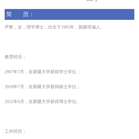
简 历：
尹辉
，
女
，理学博士
，出生于
19
85
年，
新疆塔城
人。
教育经历：
2007
年
7
月，在
新疆
大学获得学士学位；
2010
年
7
月，在
新疆
大学获得硕士学位；
2022年6月，在新疆大学获得博士学位。
工作经历：