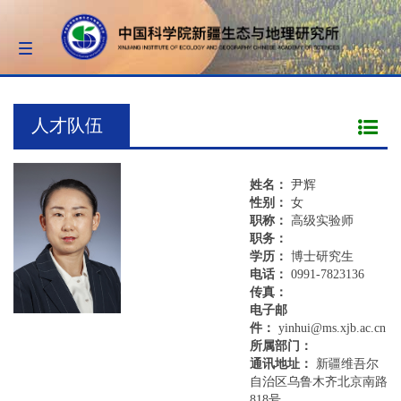
Toggle
navigation
人才队伍
姓名：
尹辉
性别：
女
职称：
高级实验师
职务：
学历：
博士研究生
电话：
0991-7823136
传真：
电子邮
件：
yinhui@ms.xjb.ac.cn
所属部门：
通讯地址：
新疆维吾尔
自治区乌鲁木齐北京南路
818号