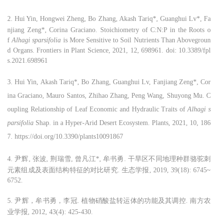
2.
Hui
Yin
,
Hongwei
Zheng,
Bo
Zhang,
Akash
Tariq*,
Guanghui
Lv*,
Fa
njiang
Zeng*
,
Corina
Graciano
.
Stoichiometry of C:N:P in the Roots o
f
Alhagi sparsifolia
i
s More Sensitive to
Soil Nutrients Than Abovegroun
d
Organs. Front
iers in
Plant Sci
ence, 2021,
12
,
698961.
doi: 10.3389/fpl
s.2021.698961
3.
Hui
Yin
,
Akash
Tariq*,
Bo
Zhang,
Guanghui
Lv,
Fanjiang
Zeng*
, Cor
ina
Graciano
, Mauro Santos, Zhihao Zhang, Peng Wang, Shuyong Mu. C
oupling Relationship of Leaf Economic and Hydraulic Traits of
Alhagi s
parsifolia
Shap. in a Hyper-Arid Desert Ecosystem. Plants, 2021, 10, 186
7. https://doi.org/10.3390/plants10091867
4.
尹辉
,
张波
,
荆瑞雪
,
曾凡江
*
,
牟书勇
.
干旱区不同地理种群骆驼刺
元素组成及表面结构特征的对比研究
.
生态学报
,
2019,
39(18):
6745~
6752
.
5.
尹辉，牟书勇，李冠
.
植物硝酸盐转运体的功能及其调控
.
南方农
业学报
, 2012, 43(4): 425-430.