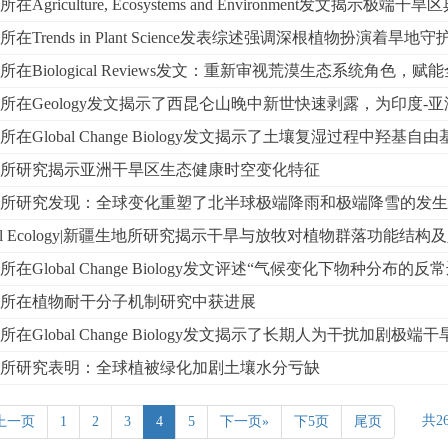
Agriculture, Ecosystems and Environment发文揭示极端
在Trends in Plant Science发表综述强调深根植物扮演着旱地
在Biological Reviews发文：重新审视荒漠生态系统角色，
所在Geology发文揭示了西昆仑山晚中新世快速剥露，为印度-亚
在Global Change Biology发文揭示了土壤复湿过程中羟基自由
所研究揭示亚洲干旱区生态健康时空变化特征
所研究发现：全球变化重塑了北半球极端降雨和极端降雪的发生
ional Ecology|新疆生地所研究揭示干旱与放牧对植物群落功能
在Global Change Biology发文评述“气候变化下物种分布的
所在植物耐干分子机制研究中获进展
在Global Change Biology发文揭示了长期人为干扰加剧极端
所研究表明：全球植被绿化加剧土壤水分亏缺
共2
上一页
1
2
3
4
5
下一页»
下5页
尾页