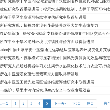
所研究揭示干旱区内陆河流域地下水位的临界值及其对碳汇能力
效应研究取得重要进展：揭示水热调控机制，支撑干旱区可持续
所在干旱区水资源可持续性评估研究中取得新进展
所研究发现：植被绿化没有显著提升欧亚大陆生态恢复力
1”原始创新项目验收会和稳定支持基础研究领域青年团队交流会召
所在中亚干旱区绝对环境可持续性评价方面取得新进展
Innovation|生物土壤结皮中蓝藻通过运动适应荒漠地表环境变化并
所研究发现：低碳模式可显著增强中国风光资源协同效益与稳定
所研究人员通过机器学习方法揭示水热碳化技术助力农业可持续
所在中亚荒漠化驱动因素研究方面取得新进展
所在中亚五国优先发展区域多维度评估研究中取得进展
与保护：塔里木河流域实现生态安全与农业发展双赢
共2
上一页
1
2
3
4
5
下一页»
下5页
尾页